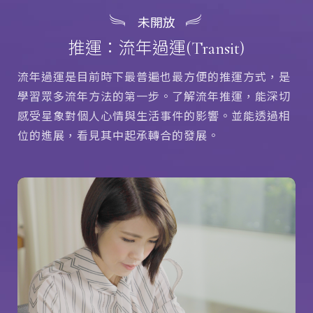
未開放
推運：流年過運(Transit)
流年過運是目前時下最普遍也最方便的推運方式，是
學習眾多流年方法的第一步。了解流年推運，能深切
感受星象對個人心情與生活事件的影響。並能透過相
位的進展，看見其中起承轉合的發展。