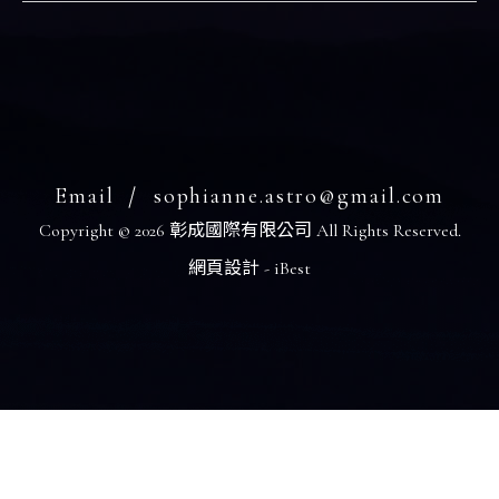
Copyright ©
2026
彰成國際有限公司
All Rights Reserved.
網頁設計
-
iBest
Email
sophianne.astro@gmail.com
Copyright ©
2026
彰成國際有限公司
All Rights Reserved.
網頁設計
-
iBest
依據歐盟施行的個人資料保護法，我們致力於保護您的個人資料並
供您對個人資料的掌握。
按一下「全部接受」，代表您允許我們置放 Cookie 來提升您在本
站上的使用體驗、協助我們分析網站效能和使用狀況，以及讓我們
放相關聯的行銷內容。您可以在下方管理 Cookie 設定。 按一下「
認」即代表您同意採用目前的設定。