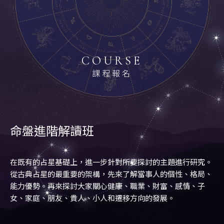
01
COURSE
課程報名
02
03
命盤進階解讀班
04
在既有的占星基礎上，進一步針對所要探討的主題進行研究。
從古典占星的最重要的架構，先來了解當事人的個性、格局、
能力優勢。再來探討大家關心健康、職業、財富、感情、子
05
女、家庭、朋友、貴人、小人和遷移方向的發展。