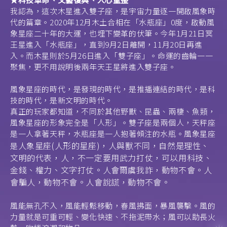
我認為，這次木星進入雙子座，是宇宙力量逐一開啟風象時
代的篇章。2020年12月木土合相在「水瓶座」0度，啟動風
象星座二十年的大運，也埋下變革的伏筆。今年1月21日冥
王星進入「水瓶座」，直到9月2日離開，11月20日再進
入。而木星則於5月26日進入「雙子座」。命運的齒輪一一
聚焦，更不用說明後兩年天王星將進入雙子座。
風象星座的時代，是發現的時代，是推播連結的時代，是科
技的時代，是新文明的時代。
真正的玩家都知道，不同於其他野獸、昆蟲、兩棲、魚類，
風象星座的形象完全是「人形」。雙子座是兩個人，天秤座
是一人拿著天秤，水瓶座是一人抱著傾注的水瓶。風象星座
人象星座(人形的星座)，人與獸不同，自然是理性、
是
文明的代表，人，不一定要用武力打仗，可以用科技、
金錢、權力、文字打仗。人會爾虞我詐，動物不會。人
會騙人，動物不會。人會說謊，動物不會。
風能無孔不入，風能輕鬆移動，春風拂面，暴風襲擊。風的
力量就是可重可輕、變化快速、不拖泥帶水；風可以助長火