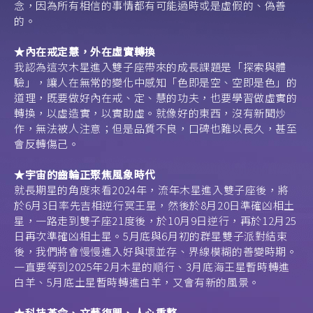
念，因為所有相信的事情都有可能過時或是虛假的、偽善
的。
★內在戒定慧，外在虛實轉換
我認為這次木星進入雙子座帶來的成長課題是「探索與體
驗」，讓人在無常的變化中感知「色即是空、空即是色」的
道理，既要做好內在戒、定、慧的功夫，也要學習做虛實的
轉換，以虛造實，以實助虛。就像好的東西，沒有新聞炒
作，無法被人注意；但是品質不良，口碑也難以長久，甚至
會反轉傷己。
★宇宙的齒輪正聚焦風象時代
就長期星的角度來看2024年，流年木星進入雙子座後，將
於6月3日率先吉相逆行冥王星，然後於8月20日準確凶相土
星，一路走到雙子座21度後，於10月9日逆行，再於12月25
日再次準確凶相土星。5月底與6月初的群星雙子派對結束
後，我們將會慢慢進入好與壞並存、界線模糊的善變時期。
一直要等到2025年2月木星的順行、3月底海王星暫時轉進
白羊、5月底土星暫時轉進白羊，又會有新的風景。
★科技革命、文藝復興、人心重整