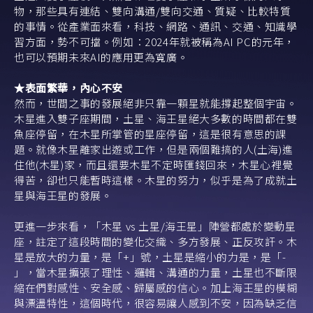
物，那些具有連結、雙向溝通/雙向交通、質疑、比較特質
的事情。從產業面來看，科技、網路、通訊、交通、知識學
習方面，勢不可擋。例如：2024年就被稱為AI PC的元年，
也可以預期未來AI的應用更為寬廣。
★表面繁華，內心不安
然而，世間之事的發展絕非只靠一顆星就能撐起整個宇宙。
木星進入雙子座期間，土星、海王星絕大多數的時間都在雙
魚座停留，在木星所掌管的星座停留，這是很有意思的課
題。就像木星離家出遊或工作，但是兩個難搞的人(土海)進
住他(木星)家，而且還要木星不定時匯錢回來，木星心裡覺
得苦，卻也只能暫時這樣。木星的努力，似乎是為了成就土
星與海王星的發展。
更進一步來看，「木星 vs 土星/海王星」陣營都處於變動星
座，註定了這段時間的變化交織、多方發展、正反攻訐。木
星是放大的力量，是「+」號，土星是縮小的力是，是「-
」，當木星擴張了理性、邏輯、溝通的力量，土星也不斷限
縮在們對感性、安全感、歸屬感的信心。加上海王星的模糊
與漂盪特性，這個時代，很容易讓人感到不安，因為缺乏信