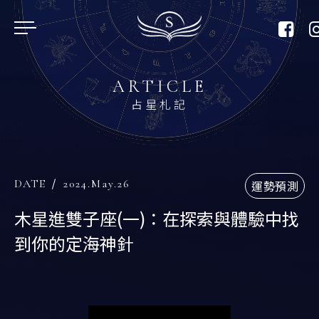
01
ARTICLE
占星札記
02
03
DATE
2024.May.26
運勢預測
木星進雙子座(一)：在探索與體驗中找
04
到你的定海神針
05